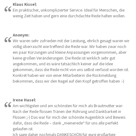
Klaus Kissel:
Ein praktischer, unkomplizierter Service. Ideal für Menschen, die
wenig Zeit haben und gern eine durchdachte Rede halten wollen.
Anonym:
Wir waren sehr zufrieden mit der Leistung, ehrlich gesagt waren wir
völlig überrascht wie treffend die Rede war. Wir haben zwar noch
ein paar Kürzungen und kleine Anpassungen vorgenommen, aber
keine großen Veränderungen. Die Rede ist wirklich sehr gut
angekommen, und es wäre tatsächlich keiner auf die Idee
gekommen, dass die Rede nicht von uns selbst verfasst worden ist.
Konkret haben wir von einer Mitarbeiterin die Rückmeldung
bekommen, dass wir den Nagel auf den Kopf getroffen haben :-)
Irene Hasel:
Am wichtigsten und am schönsten für mich als Brautmutter war:
Nach der Rede flossen Tränen der Rührung und Dankbarkeit in
Flüssen ;-) Das war für mich der schönste Augenblick und Beweis
dafür, dass die Rede – dank „meinerede“ für uns alle perfekt
gelaufen ist.
Ich sage daher nochmals DANKESCHÖN für eure großartige