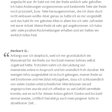
angedacht war. Ihr habt mir mit der Rede wirklich sehr geholfen.
Ich habe Änderungen vorgenommen und bestimmte Teile der Rede
noch präzisiert, bzw. Teile herausgenommen, die ich dann doch
nicht einbauen wollte. Aber genau so hatte ich es mir vorgestellt
und das habt ihr mir geboten Alles in allem bin ich sehr zufrieden
mit eurer Arbeit. Meine Rede ist sehr gut angekommen. Ich habe
sehr viele positive Rückmeldungen erhalten und wir hatten ein
wirklich tolles Fest.
Herbert G.:
Anfangs war ich skeptisch, weil ich mir grundsätzlich ein
Manuskript für die Rede zur Hochzeit meines Sohnes selbst
zugetraut hätte. Trotzdem nahm ich die Leistung von
meinerede.online in Anspruch und bin unendlich froh darüber. Mit
wenigen Infos ausgestattet ist es Euch gelungen, meiner Rede so
viel Emotionen und Herzblut mitzugeben, dass ich schlussendlich
von vielen Gästen unterschiedlicher Altersklassen darauf
angesprochen wurde und ich offenbar so viel Gefühl vermitteln
konnte, wie es sich für diesen Anlass gehört. Danke und bis bald
einmal wieder, schßlich heiratet ja auch mein jüngerer Sohn in
absehbarer Zeit…