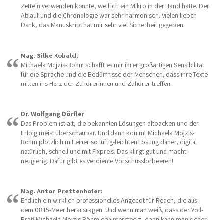
Zetteln verwenden konnte, weil ich ein Mikro in der Hand hatte. Der
Ablauf und die Chronologie war sehr harmonisch. Vielen lieben
Dank, das Manuskript hat mir sehr viel Sicherheit gegeben.
Mag. Silke Kobald:
Michaela Mojzis-Böhm schafft es mir ihrer großartigen Sensibilität
für die Sprache und die Bedürfnisse der Menschen, dass ihre Texte
mitten ins Herz der Zuhörerinnen und Zuhörer treffen.
Dr. Wolfgang Dörfler
Das Problem ist alt, die bekannten Lösungen altbacken und der
Erfolg meist überschaubar. Und dann kommt Michaela Mojzis-
Böhm plötzlich mit einer so luftig-leichten Lösung daher, digital
natürlich, schnell und mit Fixpreis. Das klingt gut und macht
neugierig. Dafür gibt es verdiente Vorschusslorbeeren!
Mag. Anton Prettenhofer:
Endlich ein wirklich professionelles Angebot für Reden, die aus
dem 0815-Meer herausragen. Und wenn man weiß, dass der Voll-
Profi Michaela Mojzis-Böhm dahintersteckt, dann kann man sicher