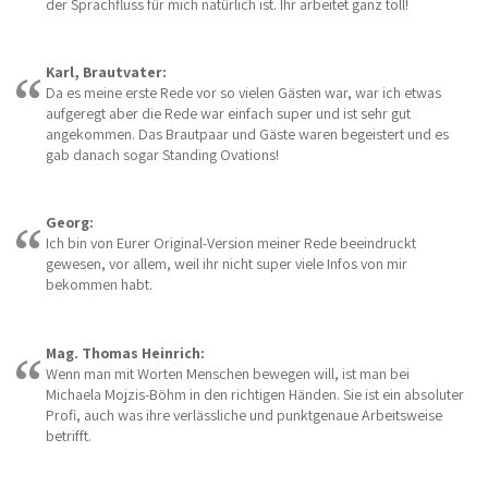
der Sprachfluss für mich natürlich ist. Ihr arbeitet ganz toll!
Karl, Brautvater:
Da es meine erste Rede vor so vielen Gästen war, war ich etwas
aufgeregt aber die Rede war einfach super und ist sehr gut
angekommen. Das Brautpaar und Gäste waren begeistert und es
gab danach sogar Standing Ovations!
Georg:
Ich bin von Eurer Original-Version meiner Rede beeindruckt
gewesen, vor allem, weil ihr nicht super viele Infos von mir
bekommen habt.
Mag. Thomas Heinrich:
Wenn man mit Worten Menschen bewegen will, ist man bei
Michaela Mojzis-Böhm in den richtigen Händen. Sie ist ein absoluter
Profi, auch was ihre verlässliche und punktgenaue Arbeitsweise
betrifft.